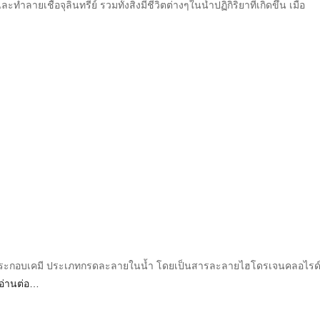
ยเชื้อจุลินทรีย์ รวมทั้งสิ่งมีชีวิตต่างๆในน้ำปฏิกิริยาที่เกิดขึ้น เมื่อ
ะกอบเคมี ประเภทกรดละลายในน้ำ โดยเป็นสารละลายไฮโดรเจนคลอไรด
อ่านต่อ…