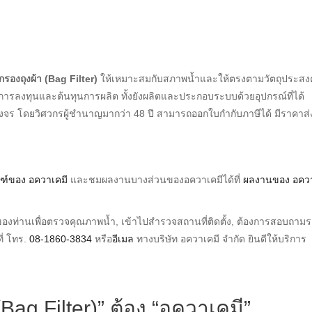
งกรองถุงผ้า (Bag Filter)
ให้เหมาะสมกับสภาพน้ำและให้ตรงตามวัตถุประสงค
้ง การลงทุนและต้นทุนการผลิต ทั้งยังผลิตและประกอบระบบด้วยอุปกรณ์ที่ได้
จร โดยวิศวกรผู้ชำนาญมากว่า 48 ปี สามารถออกใบกำกับภาษีได้ มีราคาส่
ณฑ์ของ อควาเคมี
และชมผลงานบางส่วนของอควาเคมีได้ที่
ผลงานของ อคว
ของท่านเพื่อตรวจคุณภาพน้ำ, เข้าไปสำรวจสถานที่ติดตั้ง, ต้องการสอบถาม
ี่ โทร.
08-1860-3834
หรือ
อีเมล
ทางบริษัท อควาเคมี จำกัด ยินดีให้บริการ
(Bag Filter)” ต้อง “อควาเคมี”