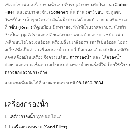
เพื่ออะไร เช่น เครื่องกรองน้ำแบบที่บรรจุสารกรองที่เป็นถ่าน (
Carbon
Filter
) และอนุภาคเรซิน (
Softener
) นั้น
ถ่าน (คาร์บอน)
จะดูดซับ
อินทรีย์สารเล็กๆ ขจัดรส กลิ่นไม่พึงประสงค์ และทำลายคลอรีน ขณะ
ที่
เรซิ่น (Resin)
ที่ดูเหมือนเม็ดทรายจะทำให้น้ำปราศจากประจุไฟฟ้า
ซึ่งเป็นอนุมูลอิสระและเปลี่ยนสถานภาพของตัวกลางบางชนิด เช่น
เหล็กเป็นไฮโดรเจนอิออน หรือเปลี่ยนเกลือธรรมชาติเป็นอิออน ไฮดร
อกไซด์ซึ่งเป็นด่าง เครื่องกรองน้ำ แบบนี้เมื่อกรองแล้วจะยังมีแบคทีเรีย
หลงเหลืออยู่ในเครื่อง จึงควรเปลี่ยน
สารกรองน้ำ
และ
ไส้กรองน้ำ
บ่อยๆ และตรวจเช็คความเป็นกรดด่างของน้ำทุกครั้งที่ใช้ โดยใช้
น้ำยา
ตรวจสอบความกระด้าง
สอบถามเพิ่มเติมได้ที่ สายด่วนอควาเคมี
08-1860-3834
เครื่องกรองน้ำ
1.
เครื่องกรองน้ำ
ทุกชนิด ได้แก่
1.1
เครื่องกรองทราย (Sand Filter)