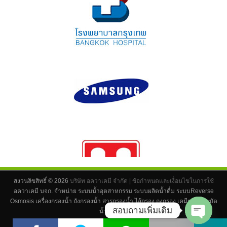
สงวนลิขสิทธิ์ ©
2026
บริษัท อควาเคมี จำกัด
|
ข้อกำหนดและเงื่อนไขในการใช้
อควาเคมี บจก. จำหน่าย ระบบน้ำอุตสาหกรรม ระบบผลิตน้ำดื่ม ระบบReverse
Osmosis เครื่องกรองน้ำ ถังกรองน้ำ สารกรองน้ำ ไส้กรอง ถุงกรอง เคมีระบบบำบัด
สอบถามเพิ่มเติม
น้ำ ทุกชนิด
Powered by
asiawebpro
.