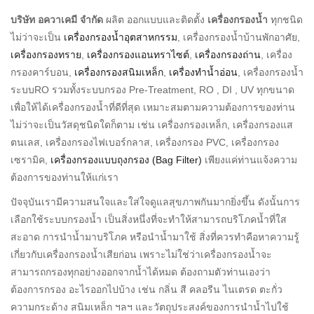
บริษัท อควาเคมี จำกัด
ผลิต ออกแบบและติดตั้ง
เครื่องกรองน้ำ
ทุกชนิด
ไม่ว่าจะเป็น
เครื่องกรองน้ำอุตสาหกรรม
, เครื่องกรองน้ำบ้านพักอาศัย,
เครื่องกรองทราย
,
เครื่องกรองแอนทราไซต์
,
เครื่องกรองถ่าน
, เครื่อง
กรองคาร์บอน,
เครื่องกรองสนิมเหล็ก
,
เครื่องทำน้ำอ่อน
, เครื่องกรองน้ำ
ระบบRO รวมทั้งระบบกรอง Pre-Treatment, RO , DI , UV ทุกขนาด
เพื่อให้ได้เครื่องกรองน้ำที่ดีที่สุด เหมาะสมตามความต้องการของท่าน
ไม่ว่าจะเป็นวัสดุชนิดใดก็ตาม เช่น เครื่องกรองเหล็ก, เครื่องกรองแส
ตนเลส, เครื่องกรองไฟเบอร์กลาส, เครื่องกรอง PVC, เครื่องกรอง
เซรามิค,
เครื่องกรองแบบถุงกรอง (Bag Filter)
เพียงแค่ท่านแจ้งความ
ต้องการของท่านให้แก่เรา
ปัจจุบันเรามีความสนใจและใส่ใจดูแลสุขภาพกันมากยิ่งขึ้น ดังนั้นการ
เลือกใช้ระบบกรองน้ำ เป็นสิ่งหนึ่งที่จะทำให้สามารถบริโภคน้ำที่ใส
สะอาด การนำน้ำมาบริโภค หรือนำน้ำมาใช้ สิ่งที่ควรทำคือหาความรู้
เกี่ยวกับเครื่องกรองน้ำเสียก่อน เพราะไม่ใช่ว่าเครื่องกรองน้ำจะ
สามารถกรองทุกอย่างออกจากน้ำได้หมด ต้องถามตัวท่านเองว่า
ต้องการกรอง อะไรออกไปบ้าง เช่น กลิ่น สี คลอรีน ไนเตรด ตะกั่ว
ความกระด้าง สนิมเหล็ก ฯลฯ และวัตถุประสงค์ของการนำน้ำไปใช้