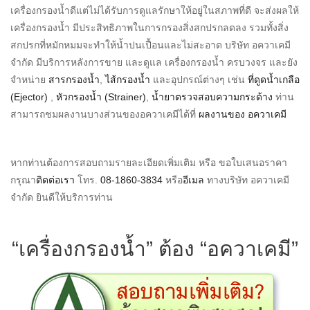
เครื่องกรองน้ำดีแต่ไม่ได้รับการดูแลรักษาให้อยู่ในสภาพที่ดี จะส่งผลให้
เครื่องกรองน้ำ มีประสิทธิภาพในการกรองสิ่งสกปรกลดลง รวมทั้งสิ่ง
สกปรกที่หมักหมมจะทำให้น้ำปนเปื้อนและไม่สะอาด บริษัท อควาเคมี
จำกัด มีบริการหลังการขาย และดูแล เครื่องกรองน้ำ ครบวงจร และยัง
จำหน่าย
สารกรองน้ำ
,
ไส้กรองน้ำ
และอุปกรณ์ต่างๆ เช่น
ที่ดูดน้ำเกลือ
(Ejector)
,
หัวกรองน้ำ (Strainer)
,
น้ำยาตรวจสอบความกระด้าง
ท่าน
สามารถชมผลงานบางส่วนของอควาเคมีได้ที่
ผลงานของ อควาเคมี
หากท่านต้องการสอบถามรายละเอียดเพิ่มเติม หรือ ขอใบเสนอราคา
กรุณา
ติดต่อเรา
โทร.
08-1860-3834
หรือ
อีเมล
ทางบริษัท อควาเคมี
จำกัด ยินดีให้บริการท่าน
“เครื่องกรองน้ำ” ต้อง “อควาเคมี”