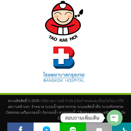
สงวนลิขสิทธิ์ ©
2026
บริษัท อควาเคมี จำกัด
|
ข้อกำหนดและเงื่อนไขในการใช้
อควาเคมี บจก. จำหน่าย ระบบน้ำอุตสาหกรรม ระบบผลิตน้ำดื่ม ระบบReverse
Osmosis เครื่องกรองน้ำ ถังกรองน้ำ สารกรองน้ำ ไส้กรอง ถุงกรอง เคมีระบบบำบัด
สอบถามเพิ่มเติม
น้ำ ทุกชนิด
Powered by
asiawebpro
.
Open